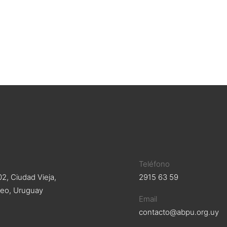
n
Teléfono
2, Ciudad Vieja,
2915 63 59
eo, Uruguay
Email
contacto@abpu.org.uy